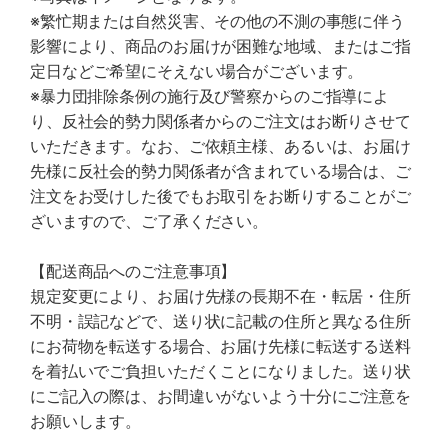
※繁忙期または自然災害、その他の不測の事態に伴う
影響により、商品のお届けが困難な地域、またはご指
定日などご希望にそえない場合がございます。
※暴力団排除条例の施行及び警察からのご指導によ
り、反社会的勢力関係者からのご注文はお断りさせて
いただきます。なお、ご依頼主様、あるいは、お届け
先様に反社会的勢力関係者が含まれている場合は、ご
注文をお受けした後でもお取引をお断りすることがご
ざいますので、ご了承ください。
【配送商品へのご注意事項】
規定変更により、お届け先様の長期不在・転居・住所
不明・誤記などで、送り状に記載の住所と異なる住所
にお荷物を転送する場合、お届け先様に転送する送料
を着払いでご負担いただくことになりました。送り状
にご記入の際は、お間違いがないよう十分にご注意を
お願いします。