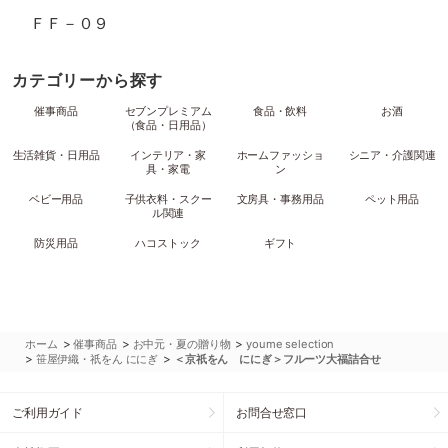
ＦＦ－０９
カテゴリーから探す
催事商品
セブンプレミアム
食品・飲料
お酒
（食品・日用品）
生活雑貨・日用品
インテリア・家
ホームファッショ
シニア・介護関連
具・家電
ン
ベビー用品
子供衣料・スクー
文房具・事務用品
ペット用品
ル関連
防災用品
ハコストック
ギフト
>
>
>
ホーム
催事商品
お中元・夏の贈り物
youme selection
>
>
笹屋伊織・祇をん ににぎ
＜京祇をん ににぎ＞フルーツ大福詰合せ
ご利用ガイド
お問合せ窓口