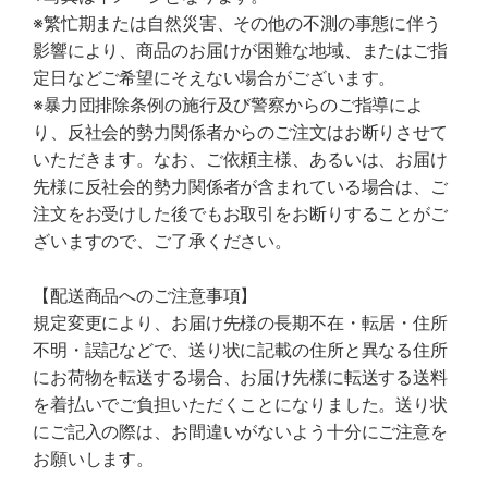
※繁忙期または自然災害、その他の不測の事態に伴う
影響により、商品のお届けが困難な地域、またはご指
定日などご希望にそえない場合がございます。
※暴力団排除条例の施行及び警察からのご指導によ
り、反社会的勢力関係者からのご注文はお断りさせて
いただきます。なお、ご依頼主様、あるいは、お届け
先様に反社会的勢力関係者が含まれている場合は、ご
注文をお受けした後でもお取引をお断りすることがご
ざいますので、ご了承ください。
【配送商品へのご注意事項】
規定変更により、お届け先様の長期不在・転居・住所
不明・誤記などで、送り状に記載の住所と異なる住所
にお荷物を転送する場合、お届け先様に転送する送料
を着払いでご負担いただくことになりました。送り状
にご記入の際は、お間違いがないよう十分にご注意を
お願いします。