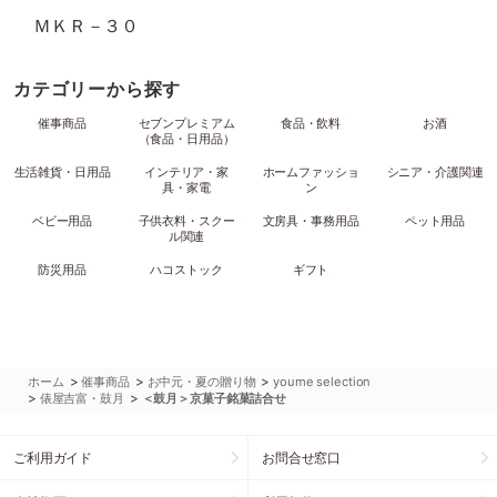
ＭＫＲ－３０
カテゴリーから探す
催事商品
セブンプレミアム
食品・飲料
お酒
（食品・日用品）
生活雑貨・日用品
インテリア・家
ホームファッショ
シニア・介護関連
具・家電
ン
ベビー用品
子供衣料・スクー
文房具・事務用品
ペット用品
ル関連
防災用品
ハコストック
ギフト
>
>
>
ホーム
催事商品
お中元・夏の贈り物
youme selection
>
>
俵屋吉富・鼓月
＜鼓月＞京菓子銘菓詰合せ
ご利用ガイド
お問合せ窓口