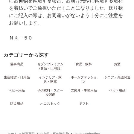
にお荷物を転送する場合、お届け先様に転送する送料
を着払いでご負担いただくことになりました。送り状
にご記入の際は、お間違いがないよう十分にご注意を
お願いします。
ＮＫ－５０
カテゴリーから探す
催事商品
セブンプレミアム
食品・飲料
お酒
（食品・日用品）
生活雑貨・日用品
インテリア・家
ホームファッショ
シニア・介護関連
具・家電
ン
ベビー用品
子供衣料・スクー
文房具・事務用品
ペット用品
ル関連
防災用品
ハコストック
ギフト
>
>
>
ホーム
催事商品
お中元・夏の贈り物
youme selection