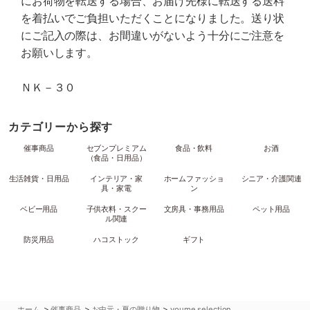
にお荷物を転送する場合、お届け先様に転送する送料
を着払いでご負担いただくことになりました。送り状
にご記入の際は、お間違いがないよう十分にご注意を
お願いします。
ＮＫ－３０
カテゴリーから探す
催事商品
セブンプレミアム
食品・飲料
お酒
（食品・日用品）
生活雑貨・日用品
インテリア・家
ホームファッショ
シニア・介護関連
具・家電
ン
ベビー用品
子供衣料・スクー
文房具・事務用品
ペット用品
ル関連
防災用品
ハコストック
ギフト
>
>
>
ホーム
催事商品
お中元・夏の贈り物
youme selection