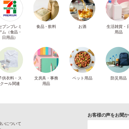
セブンプレミ
食品・飲料
お酒
生活雑貨・
アム（食品・
用品
日用品）
子供衣料・ス
文房具・事務
ペット用品
防災用品
クール関連
用品
お客様の声をお聞か
扱いについて