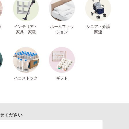
日
インテリア・
ホームファッ
シニア・介護
家具・家電
ション
関連
ハコストック
ギフト
せください