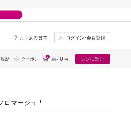
よくある質問
ログイン･会員登録
ド
0
0
レジに進む
入履歴
クーポン
税込
円
ロマージュ *