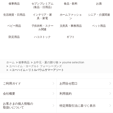
催事商品
セブンプレミアム
食品・飲料
お酒
（食品・日用品）
生活雑貨・日用品
インテリア・家
ホームファッショ
シニア・介護関連
具・家電
ン
ベビー用品
子供衣料・スクー
文房具・事務用品
ペット用品
ル関連
防災用品
ハコストック
ギフト
>
>
>
ホーム
催事商品
お中元・夏の贈り物
youme selection
>
ユーハイム・ヨーグルト フォーシーズンズ
>
＜ユーハイム＞リトルバウムサマーアソート
ご利用ガイド
お問合せ窓口
会社概要
利用規約
お客さまの個人情報の
特定商取引法に基づく表示
取扱いについて