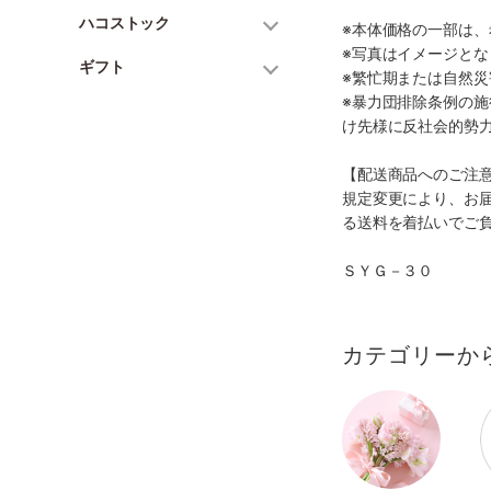
ハコストック
※本体価格の一部は
※写真はイメージとな
ギフト
※繁忙期または自然
※暴力団排除条例の
け先様に反社会的勢
【配送商品へのご注
規定変更により、お
る送料を着払いでご
ＳＹＧ－３０
カテゴリーか