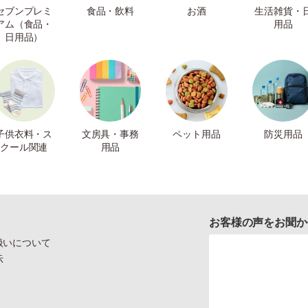
セブンプレミ
食品・飲料
お酒
生活雑貨・
アム（食品・
用品
日用品）
子供衣料・ス
文房具・事務
ペット用品
防災用品
クール関連
用品
お客様の声をお聞か
扱いについて
示