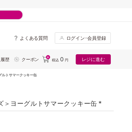
よくある質問
ログイン･会員登録
ド
0
0
レジに進む
入履歴
クーポン
税込
円
グルトサマークッキー缶
＞ヨーグルトサマークッキー缶 *