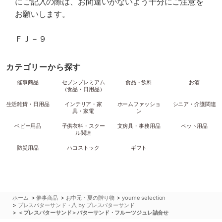
にご記入の際は、お間違いがないよう十分にご注意を
お願いします。
ＦＪ－９
カテゴリーから探す
催事商品
セブンプレミアム
食品・飲料
お酒
（食品・日用品）
生活雑貨・日用品
インテリア・家
ホームファッショ
シニア・介護関連
具・家電
ン
ベビー用品
子供衣料・スクー
文房具・事務用品
ペット用品
ル関連
防災用品
ハコストック
ギフト
>
>
>
ホーム
催事商品
お中元・夏の贈り物
youme selection
>
プレスバターサンド・八 by プレスバターサンド
>
＜プレスバターサンド＞バターサンド・フルーツジュレ詰合せ