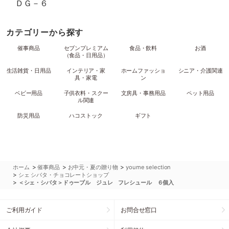
ＤＧ－６
カテゴリーから探す
催事商品
セブンプレミアム
食品・飲料
お酒
（食品・日用品）
生活雑貨・日用品
インテリア・家
ホームファッショ
シニア・介護関連
具・家電
ン
ベビー用品
子供衣料・スクー
文房具・事務用品
ペット用品
ル関連
防災用品
ハコストック
ギフト
>
>
>
ホーム
催事商品
お中元・夏の贈り物
youme selection
>
シェ シバタ・チョコレートショップ
>
＜シェ・シバタ＞ドゥーブル ジュレ フレシュール ６個入
ご利用ガイド
お問合せ窓口