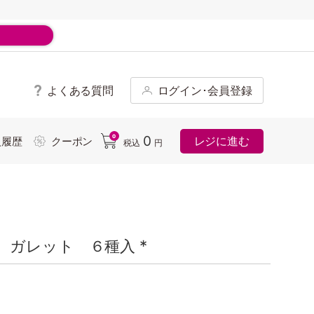
よくある質問
ログイン･会員登録
ド
0
0
レジに進む
入履歴
クーポン
税込
円
ガレット ６種入 *