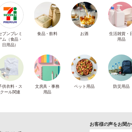
セブンプレミ
食品・飲料
お酒
生活雑貨・
アム（食品・
用品
日用品）
子供衣料・ス
文房具・事務
ペット用品
防災用品
クール関連
用品
お客様の声をお聞か