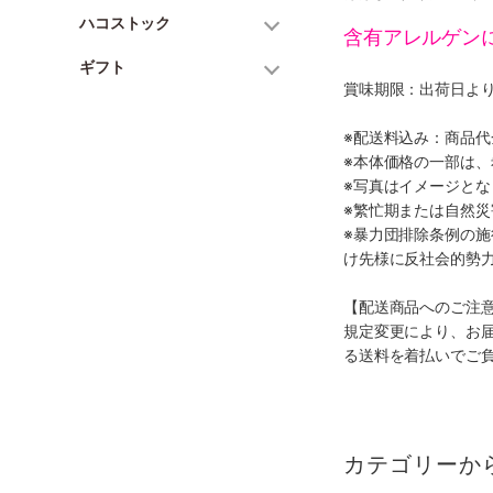
ハコストック
含有アレルゲン
ギフト
賞味期限：出荷日より
※配送料込み：商品
※本体価格の一部は
※写真はイメージとな
※繁忙期または自然
※暴力団排除条例の
け先様に反社会的勢
【配送商品へのご注
規定変更により、お
る送料を着払いでご
カテゴリーか