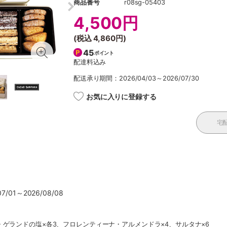
商品番号
r08sg-05403
4,500円
(税込
4,860円
)
45
ポイント
配達料込み
配送承り期間：2026/04/03～2026/07/30
お気に入りに登録する
宅
/01～2026/08/08
ゲランドの塩×各3、フロレンティーナ・アルメンドラ×4、サルタナ×6