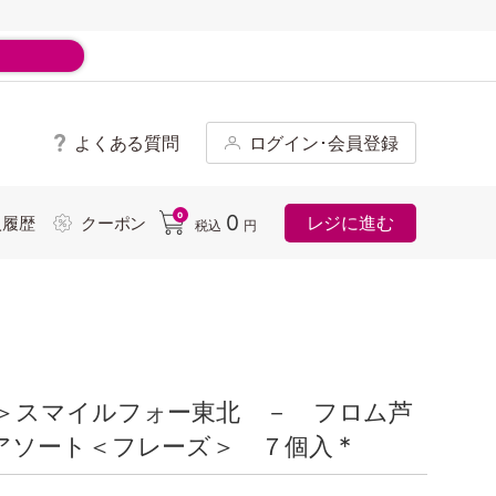
よくある質問
ログイン･会員登録
ド
0
0
レジに進む
入履歴
クーポン
税込
円
＞スマイルフォー東北 － フロム芦
ソート＜フレーズ＞ ７個入 *