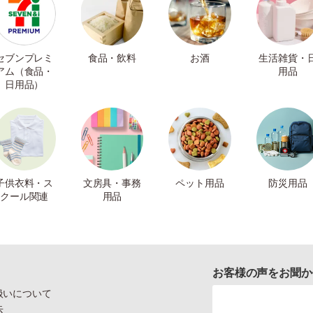
セブンプレミ
食品・飲料
お酒
生活雑貨・
アム（食品・
用品
日用品）
子供衣料・ス
文房具・事務
ペット用品
防災用品
クール関連
用品
お客様の声をお聞か
扱いについて
示