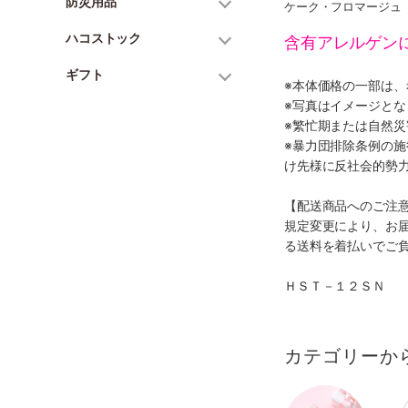
防災用品
ケーク・フロマージュ〈
ハコストック
含有アレルゲン
ギフト
※本体価格の一部は
※写真はイメージとな
※繁忙期または自然
※暴力団排除条例の
け先様に反社会的勢
【配送商品へのご注
規定変更により、お
る送料を着払いでご
ＨＳＴ－１２ＳＮ
カテゴリーか