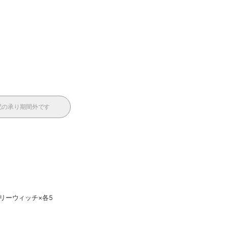
配の承り期間外です
リーウィッチ×各5