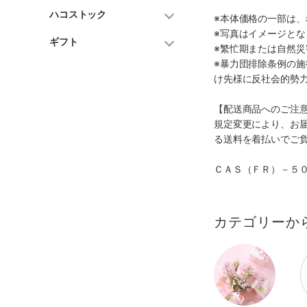
ハコストック
※本体価格の一部は
※写真はイメージとな
ギフト
※繁忙期または自然
※暴力団排除条例の
け先様に反社会的勢
【配送商品へのご注
規定変更により、お
る送料を着払いでご
ＣＡＳ（ＦＲ）－５
カテゴリーか