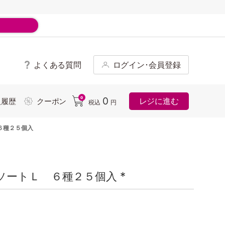
よくある質問
ログイン･会員登録
ド
0
0
レジに進む
入履歴
クーポン
税込
円
６種２５個入
ートＬ ６種２５個入 *