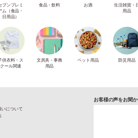
セブンプレミ
食品・飲料
お酒
生活雑貨・
アム（食品・
用品
日用品）
子供衣料・ス
文房具・事務
ペット用品
防災用品
クール関連
用品
お客様の声をお聞か
扱いについて
示