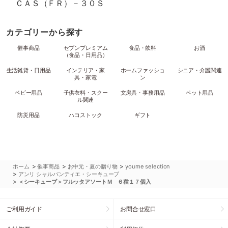
ＣＡＳ（ＦＲ）－３０Ｓ
カテゴリーから探す
催事商品
セブンプレミアム
食品・飲料
お酒
（食品・日用品）
生活雑貨・日用品
インテリア・家
ホームファッショ
シニア・介護関連
具・家電
ン
ベビー用品
子供衣料・スクー
文房具・事務用品
ペット用品
ル関連
防災用品
ハコストック
ギフト
>
>
>
ホーム
催事商品
お中元・夏の贈り物
youme selection
>
アンリ シャルパンティエ・シーキューブ
>
＜シーキューブ＞フルッタアソートＭ ６種１７個入
ご利用ガイド
お問合せ窓口