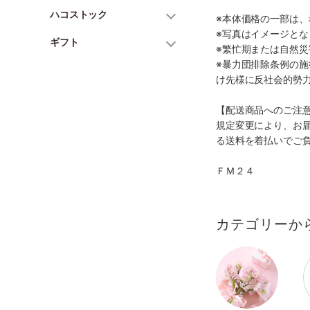
ハコストック
※本体価格の一部は
※写真はイメージとな
ギフト
※繁忙期または自然
※暴力団排除条例の
け先様に反社会的勢
【配送商品へのご注
規定変更により、お
る送料を着払いでご
ＦＭ２４
カテゴリーか