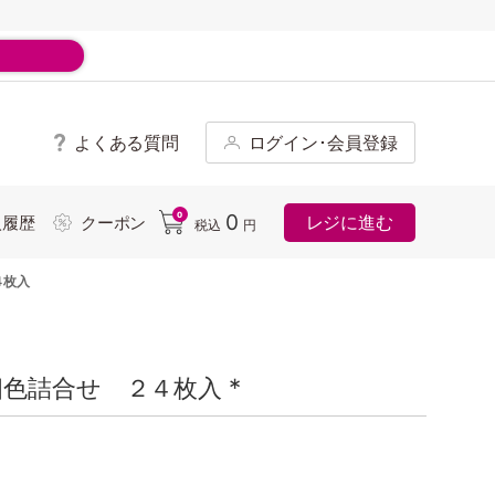
よくある質問
ログイン･会員登録
ド
0
0
レジに進む
入履歴
クーポン
税込
円
４枚入
色詰合せ ２４枚入 *