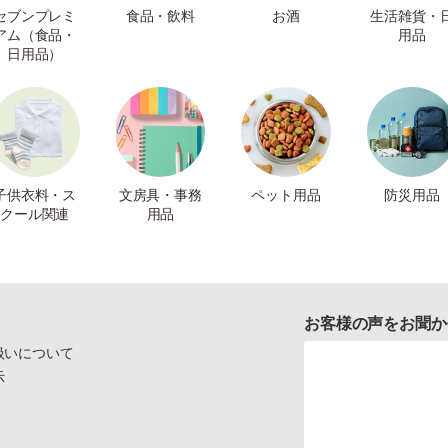
セブンプレミ
食品・飲料
お酒
生活雑貨・
アム（食品・
用品
日用品）
子供衣料・ス
文房具・事務
ペット用品
防災用品
クール関連
用品
お客様の声をお聞か
扱いについて
示