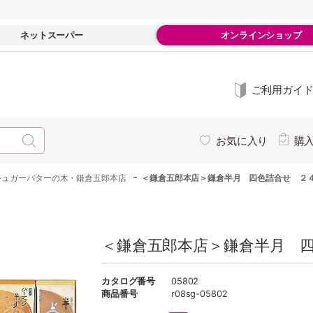
ネットスーパー
オンラインショップ
ご利用ガイ
お気に入り
購
-
シュガーバターの木・鎌倉五郎本店
＜鎌倉五郎本店＞鎌倉半月 四色詰合せ ２
＜鎌倉五郎本店＞鎌倉半月 四
カタログ番号
05802
商品番号
r08sg-05802