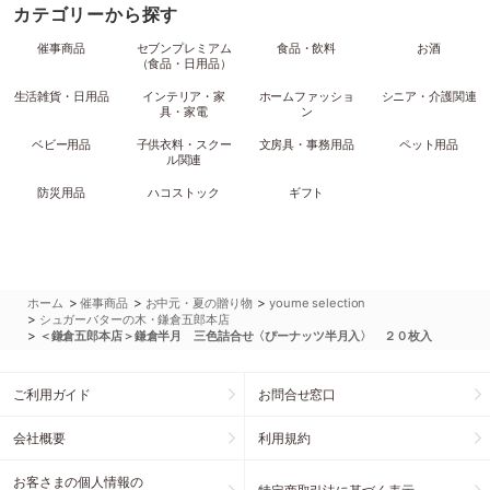
カテゴリーから探す
催事商品
セブンプレミアム
食品・飲料
お酒
（食品・日用品）
生活雑貨・日用品
インテリア・家
ホームファッショ
シニア・介護関連
具・家電
ン
ベビー用品
子供衣料・スクー
文房具・事務用品
ペット用品
ル関連
防災用品
ハコストック
ギフト
>
>
>
ホーム
催事商品
お中元・夏の贈り物
youme selection
>
シュガーバターの木・鎌倉五郎本店
>
＜鎌倉五郎本店＞鎌倉半月 三色詰合せ〈ぴーナッツ半月入〉 ２０枚入
ご利用ガイド
お問合せ窓口
会社概要
利用規約
お客さまの個人情報の