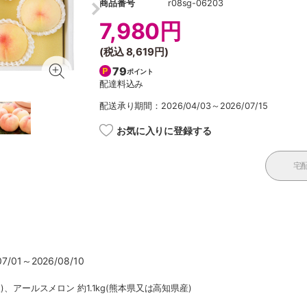
商品番号
r08sg-06203
7,980円
(税込
8,619円
)
79
ポイント
配達料込み
配送承り期間：2026/04/03～2026/07/15
お気に入りに登録する
宅
/01～2026/08/10
入)、アールスメロン 約1.1kg(熊本県又は高知県産)