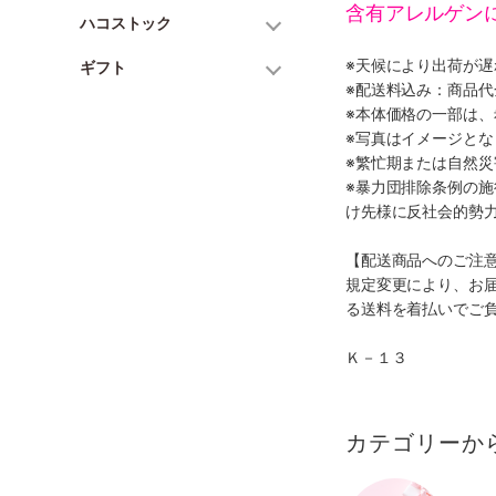
含有アレルゲン
ハコストック
※天候により出荷が
ギフト
※配送料込み：商品
※本体価格の一部は
※写真はイメージとな
※繁忙期または自然
※暴力団排除条例の
け先様に反社会的勢
【配送商品へのご注
規定変更により、お
る送料を着払いでご
Ｋ－１３
カテゴリーか