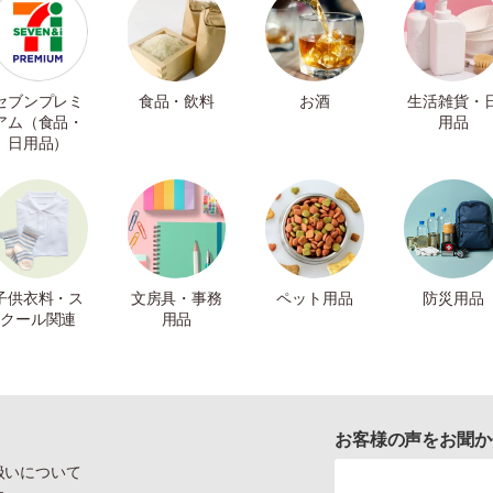
セブンプレミ
食品・飲料
お酒
生活雑貨・
アム（食品・
用品
日用品）
子供衣料・ス
文房具・事務
ペット用品
防災用品
クール関連
用品
お客様の声をお聞か
扱いについて