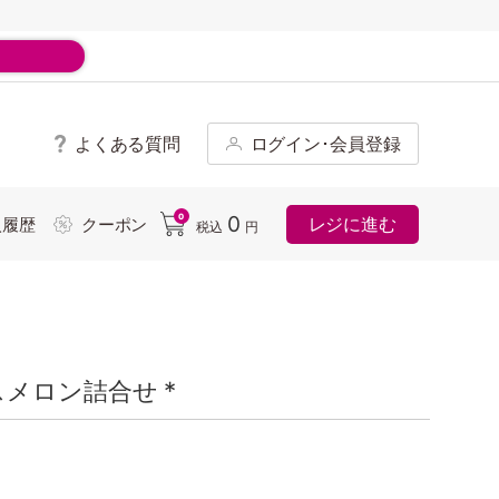
よくある質問
ログイン･会員登録
ド
0
0
レジに進む
入履歴
クーポン
税込
円
メロン詰合せ *