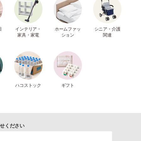
日
インテリア・
ホームファッ
シニア・介護
家具・家電
ション
関連
ハコストック
ギフト
せください