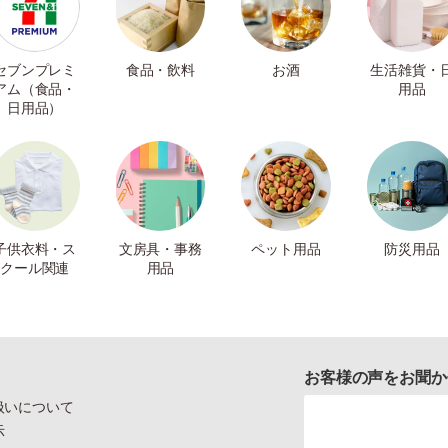
セブンプレミ
食品・飲料
お酒
生活雑貨・
アム（食品・
用品
日用品）
子供衣料・ス
文房具・事務
ペット用品
防災用品
クール関連
用品
お客様の声をお聞か
扱いについて
示