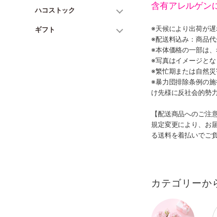
含有アレルゲン
ハコストック
※天候により出荷が
ギフト
※配送料込み：商品
※本体価格の一部は
※写真はイメージとな
※繁忙期または自然
※暴力団排除条例の
け先様に反社会的勢
【配送商品へのご注
規定変更により、お
る送料を着払いでご
カテゴリーか