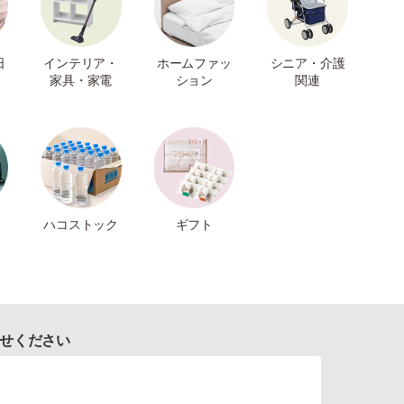
日
インテリア・
ホームファッ
シニア・介護
家具・家電
ション
関連
ハコストック
ギフト
せください