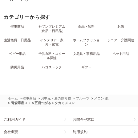
カテゴリーから探す
催事商品
セブンプレミアム
食品・飲料
お酒
（食品・日用品）
生活雑貨・日用品
インテリア・家
ホームファッショ
シニア・介護関連
具・家電
ン
ベビー用品
子供衣料・スクー
文房具・事務用品
ペット用品
ル関連
防災用品
ハコストック
ギフト
>
>
>
>
ホーム
催事商品
お中元・夏の贈り物
フルーツ
メロン 他
>
青森県産＜ＪＡ五所つがる＞タカミメロン
ご利用ガイド
お問合せ窓口
会社概要
利用規約