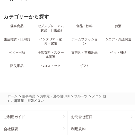
カテゴリーから探す
催事商品
セブンプレミアム
食品・飲料
お酒
（食品・日用品）
生活雑貨・日用品
インテリア・家
ホームファッショ
シニア・介護関連
具・家電
ン
ベビー用品
子供衣料・スクー
文房具・事務用品
ペット用品
ル関連
防災用品
ハコストック
ギフト
>
>
>
>
ホーム
催事商品
お中元・夏の贈り物
フルーツ
メロン 他
>
北海道産 夕張メロン
ご利用ガイド
お問合せ窓口
会社概要
利用規約