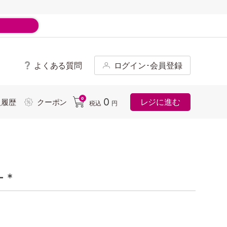
よくある質問
ログイン･会員登録
ド
0
0
レジに進む
入履歴
クーポン
税込
円
 *