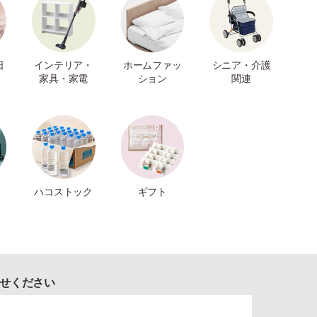
日
インテリア・
ホームファッ
シニア・介護
家具・家電
ション
関連
ハコストック
ギフト
せください