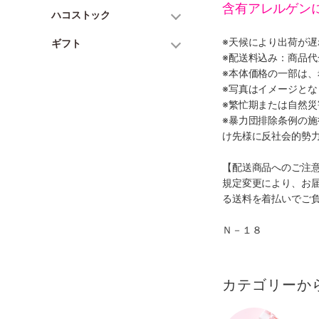
含有アレルゲン
ハコストック
※天候により出荷が
ギフト
※配送料込み：商品
※本体価格の一部は
※写真はイメージとな
※繁忙期または自然
※暴力団排除条例の
け先様に反社会的勢
【配送商品へのご注
規定変更により、お
る送料を着払いでご
Ｎ－１８
カテゴリーか