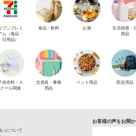
セブンプレミ
食品・飲料
お酒
生活雑貨・
アム（食品・
用品
日用品）
子供衣料・ス
文房具・事務
ペット用品
防災用品
クール関連
用品
お客様の声をお聞か
扱いについて