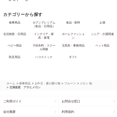
カテゴリーから探す
催事商品
セブンプレミアム
食品・飲料
お酒
（食品・日用品）
生活雑貨・日用品
インテリア・家
ホームファッショ
シニア・介護関連
具・家電
ン
ベビー用品
子供衣料・スクー
文房具・事務用品
ペット用品
ル関連
防災用品
ハコストック
ギフト
>
>
>
>
ホーム
催事商品
お中元・夏の贈り物
フルーツ
メロン 他
>
北海道産 アサヒメロン
ご利用ガイド
お問合せ窓口
会社概要
利用規約