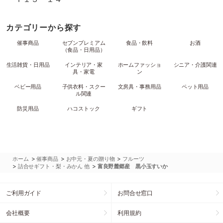
カテゴリーから探す
催事商品
セブンプレミアム
食品・飲料
お酒
（食品・日用品）
生活雑貨・日用品
インテリア・家
ホームファッショ
シニア・介護関連
具・家電
ン
ベビー用品
子供衣料・スクー
文房具・事務用品
ペット用品
ル関連
防災用品
ハコストック
ギフト
>
>
>
ホーム
催事商品
お中元・夏の贈り物
フルーツ
>
>
詰合せギフト・梨・みかん 他
富良野麓郷産 黒小玉すいか
ご利用ガイド
お問合せ窓口
会社概要
利用規約