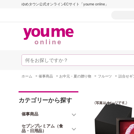
ゆめタウン公式オンラインECサイト「youme online」
-
-
-
-
ホーム
催事商品
お中元・夏の贈り物
フルーツ
詰合せギ
カテゴリーから探す
催事商品
セブンプレミアム（食
品・日用品）