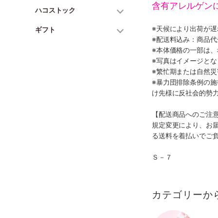
含有アレルゲン
ハコストック
※天候により出荷が
ギフト
※配送料込み：商品
※本体価格の一部は
※写真はイメージとな
※繁忙期または自然
※暴力団排除条例の
け先様に反社会的勢
【配送商品へのご注
規定変更により、お
る送料を着払いでご
Ｓ－７
カテゴリーか