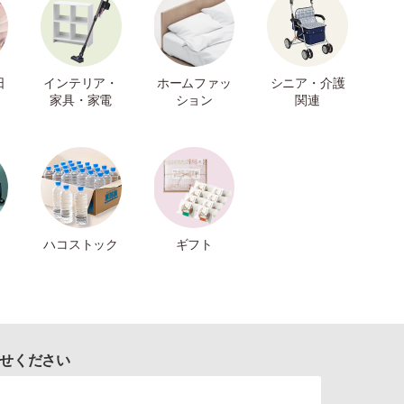
日
インテリア・
ホームファッ
シニア・介護
家具・家電
ション
関連
ハコストック
ギフト
せください