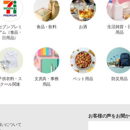
セブンプレミ
食品・飲料
お酒
生活雑貨・
アム（食品・
用品
日用品）
子供衣料・ス
文房具・事務
ペット用品
防災用品
クール関連
用品
お客様の声をお聞か
扱いについて