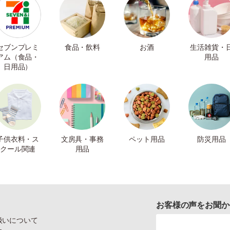
セブンプレミ
食品・飲料
お酒
生活雑貨・
アム（食品・
用品
日用品）
子供衣料・ス
文房具・事務
ペット用品
防災用品
クール関連
用品
お客様の声をお聞か
扱いについて