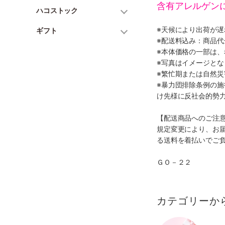
含有アレルゲン
ハコストック
※天候により出荷が
ギフト
※配送料込み：商品
※本体価格の一部は
※写真はイメージとな
※繁忙期または自然
※暴力団排除条例の
け先様に反社会的勢
【配送商品へのご注
規定変更により、お
る送料を着払いでご
ＧＯ－２２
カテゴリーか