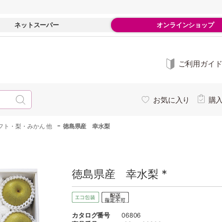
ネットスーパー
オンラインショップ
ご利用ガイ
お気に入り
購
-
フト・梨・みかん 他
徳島県産 幸水梨
徳島県産 幸水梨 *
カタログ番号
06806