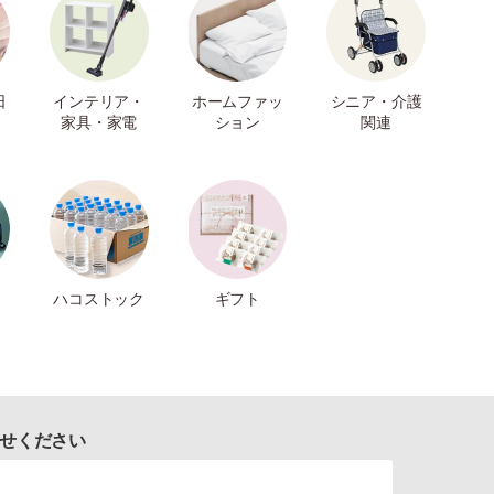
日
インテリア・
ホームファッ
シニア・介護
家具・家電
ション
関連
ハコストック
ギフト
せください