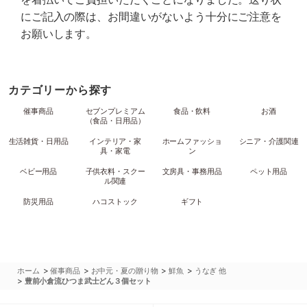
にご記入の際は、お間違いがないよう十分にご注意を
お願いします。
カテゴリーから探す
催事商品
セブンプレミアム
食品・飲料
お酒
（食品・日用品）
生活雑貨・日用品
インテリア・家
ホームファッショ
シニア・介護関連
具・家電
ン
ベビー用品
子供衣料・スクー
文房具・事務用品
ペット用品
ル関連
防災用品
ハコストック
ギフト
>
>
>
>
ホーム
催事商品
お中元・夏の贈り物
鮮魚
うなぎ 他
>
豊前小倉流ひつま武士どん３個セット