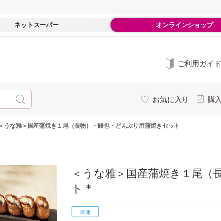
ネットスーパー
オンラインショップ
ご利用ガイ
お気に入り
購
＜うな雅＞国産蒲焼き１尾（長物）・鰻也・どんぶり用蒲焼きセット
＜うな雅＞国産蒲焼き１尾（
ト *