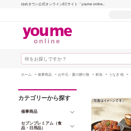
ゆめタウン公式オンラインECサイト「youme online」
-
-
-
-
-
ホーム
催事商品
お中元・夏の贈り物
鮮魚
うなぎ 他
カテゴリーから探す
催事商品
セブンプレミアム（食
品・日用品）