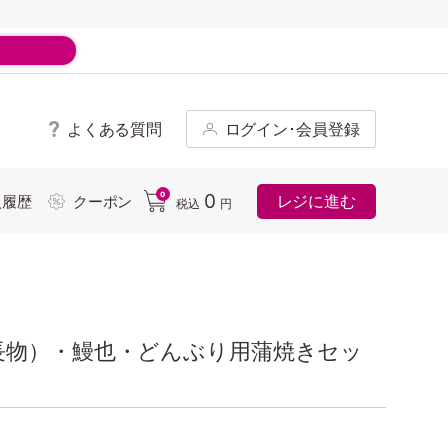
よくある質問
ログイン･会員登録
ド
0
0
レジに進む
入履歴
クーポン
税込
円
長物）・鰻也・どんぶり用蒲焼きセッ