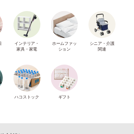
日
インテリア・
ホームファッ
シニア・介護
家具・家電
ション
関連
ハコストック
ギフト