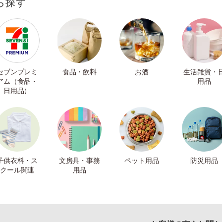
ら探す
セブンプレミ
食品・飲料
お酒
生活雑貨・
アム（食品・
用品
日用品）
子供衣料・ス
文房具・事務
ペット用品
防災用品
クール関連
用品