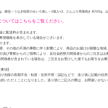
0g、鰻也～うなぎ稲荷のせいろ蒸し～2個入×2、どんぶり用蒲焼き 約105g、
についてはこちらをご覧ください。
代金に配送料が含まれます。
、希望価格を表示している場合がございます。
ります。
災害、その他の不測の事態に伴う影響により、商品のお届けが困難な地域
施行及び警察からのご指導により、反社会的勢力関係者からのご注文はお
力関係者が含まれている場合は、ご注文をお受けした後でもお取引をお断
意事項】
届け先様の長期不在・転居・住所不明・誤記などで、送り状に記載の住所
負担いただくことになりました。送り状にご記入の際は、お間違いがない