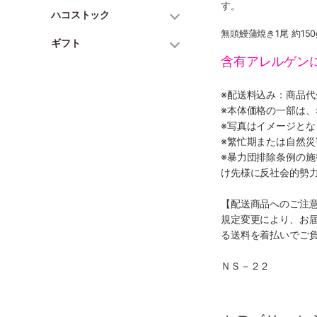
す。
ハコストック
無頭鰻蒲焼き1尾 約15
ギフト
含有アレルゲン
※配送料込み：商品
※本体価格の一部は
※写真はイメージとな
※繁忙期または自然
※暴力団排除条例の
け先様に反社会的勢
【配送商品へのご注
規定変更により、お
る送料を着払いでご
ＮＳ－２２