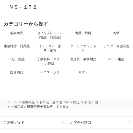
ＮＳ－１７２
カテゴリーから探す
催事商品
セブンプレミアム
食品・飲料
お酒
（食品・日用品）
生活雑貨・日用品
インテリア・家
ホームファッショ
シニア・介護関連
具・家電
ン
ベビー用品
子供衣料・スクー
文房具・事務用品
ペット用品
ル関連
防災用品
ハコストック
ギフト
>
>
>
>
ホーム
催事商品
お中元・夏の贈り物
鮮魚
明太子 他
>
＜福さ屋＞無着色辛子明太子 ２４０ｇ
ご利用ガイド
お問合せ窓口