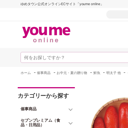
ゆめタウン公式オンラインECサイト「youme online」
-
-
-
-
-
ホーム
催事商品
お中元・夏の贈り物
鮮魚
明太子 他
カテゴリーから探す
催事商品
セブンプレミアム（食
品・日用品）