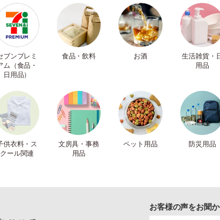
セブンプレミ
食品・飲料
お酒
生活雑貨・
アム（食品・
用品
日用品）
子供衣料・ス
文房具・事務
ペット用品
防災用品
クール関連
用品
お客様の声をお聞か