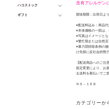
含有アレルゲン
ハコストック
賞味期限：出荷日より
ギフト
※配送料込み：商品
※本体価格の一部は
※写真はイメージとな
※繁忙期または自然
※暴力団排除条例の
け先様に反社会的勢
【配送商品へのご注
規定変更により、お
る送料を着払いでご
ＮＳ－１６８
カテゴリーか