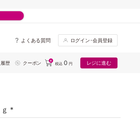
よくある質問
ログイン･会員登録
ド
0
0
レジに進む
入履歴
クーポン
税込
円
ｇ *