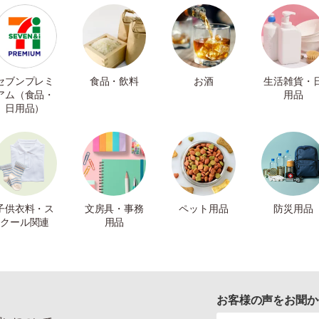
セブンプレミ
食品・飲料
お酒
生活雑貨・
アム（食品・
用品
日用品）
子供衣料・ス
文房具・事務
ペット用品
防災用品
クール関連
用品
お客様の声をお聞か