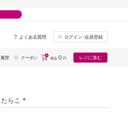
よくある質問
ログイン･会員登録
ド
0
0
レジに進む
入履歴
クーポン
税込
円
たらこ *