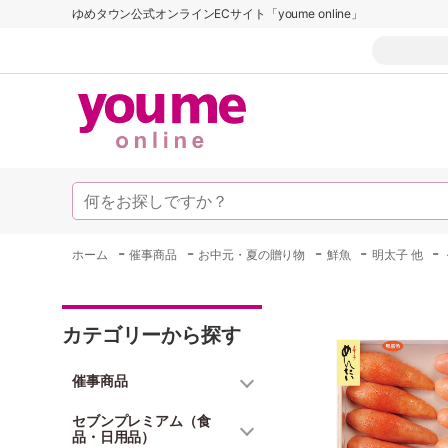
ゆめタウン公式オンラインECサイト「youme online」
-
-
-
-
-
ホーム
催事商品
お中元・夏の贈り物
鮮魚
明太子 他
カテゴリーから探す
催事商品
セブンプレミアム（食
品・日用品）