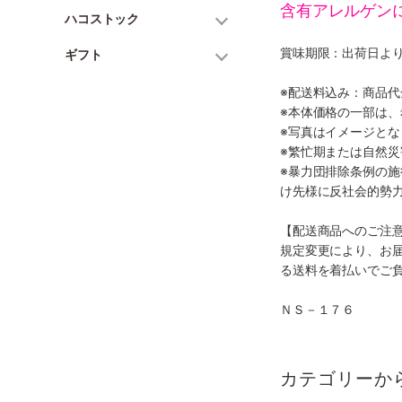
含有アレルゲン
ハコストック
賞味期限：出荷日より
ギフト
※配送料込み：商品
※本体価格の一部は
※写真はイメージとな
※繁忙期または自然
※暴力団排除条例の
け先様に反社会的勢
【配送商品へのご注
規定変更により、お
る送料を着払いでご
ＮＳ－１７６
カテゴリーか