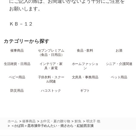
にご記入の際は、お間違いがないよう十分にご注意を
お願いします。
ＫＢ－１２
カテゴリーから探す
催事商品
セブンプレミアム
食品・飲料
お酒
（食品・日用品）
生活雑貨・日用品
インテリア・家
ホームファッショ
シニア・介護関連
具・家電
ン
ベビー用品
子供衣料・スクー
文房具・事務用品
ペット用品
ル関連
防災用品
ハコストック
ギフト
>
>
>
>
ホーム
催事商品
お中元・夏の贈り物
鮮魚
明太子 他
>
＜かば田＞昆布漬辛子めんたい・焼さわら・紅鮭西京漬