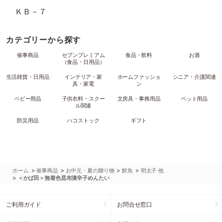
ＫＢ－７
カテゴリーから探す
催事商品
セブンプレミアム
食品・飲料
お酒
（食品・日用品）
生活雑貨・日用品
インテリア・家
ホームファッショ
シニア・介護関連
具・家電
ン
ベビー用品
子供衣料・スクー
文房具・事務用品
ペット用品
ル関連
防災用品
ハコストック
ギフト
>
>
>
>
ホーム
催事商品
お中元・夏の贈り物
鮮魚
明太子 他
>
＜かば田＞無着色昆布漬辛子めんたい
ご利用ガイド
お問合せ窓口