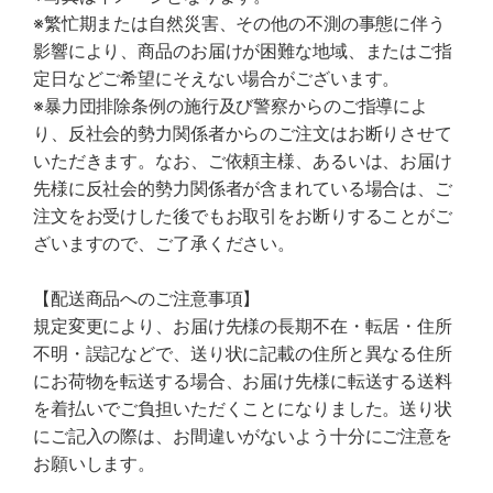
※繁忙期または自然災害、その他の不測の事態に伴う
影響により、商品のお届けが困難な地域、またはご指
定日などご希望にそえない場合がございます。
※暴力団排除条例の施行及び警察からのご指導によ
り、反社会的勢力関係者からのご注文はお断りさせて
いただきます。なお、ご依頼主様、あるいは、お届け
先様に反社会的勢力関係者が含まれている場合は、ご
注文をお受けした後でもお取引をお断りすることがご
ざいますので、ご了承ください。
【配送商品へのご注意事項】
規定変更により、お届け先様の長期不在・転居・住所
不明・誤記などで、送り状に記載の住所と異なる住所
にお荷物を転送する場合、お届け先様に転送する送料
を着払いでご負担いただくことになりました。送り状
にご記入の際は、お間違いがないよう十分にご注意を
お願いします。