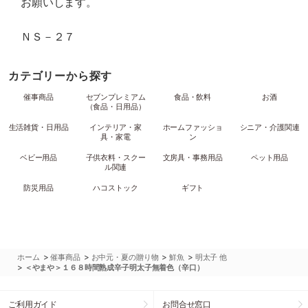
お願いします。
ＮＳ－２７
カテゴリーから探す
催事商品
セブンプレミアム
食品・飲料
お酒
（食品・日用品）
生活雑貨・日用品
インテリア・家
ホームファッショ
シニア・介護関連
具・家電
ン
ベビー用品
子供衣料・スクー
文房具・事務用品
ペット用品
ル関連
防災用品
ハコストック
ギフト
>
>
>
>
ホーム
催事商品
お中元・夏の贈り物
鮮魚
明太子 他
>
＜やまや＞１６８時間熟成辛子明太子無着色（辛口）
ご利用ガイド
お問合せ窓口