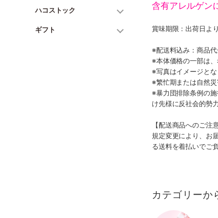
含有アレルゲン
ハコストック
賞味期限：出荷日より
ギフト
※配送料込み：商品
※本体価格の一部は
※写真はイメージとな
※繁忙期または自然
※暴力団排除条例の
け先様に反社会的勢
【配送商品へのご注
規定変更により、お
る送料を着払いでご
カテゴリーか