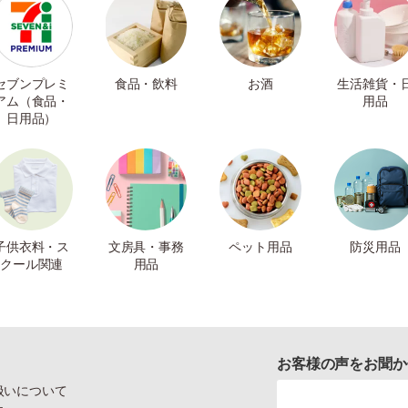
セブンプレミ
食品・飲料
お酒
生活雑貨・
アム（食品・
用品
日用品）
子供衣料・ス
文房具・事務
ペット用品
防災用品
クール関連
用品
お客様の声をお聞か
扱いについて