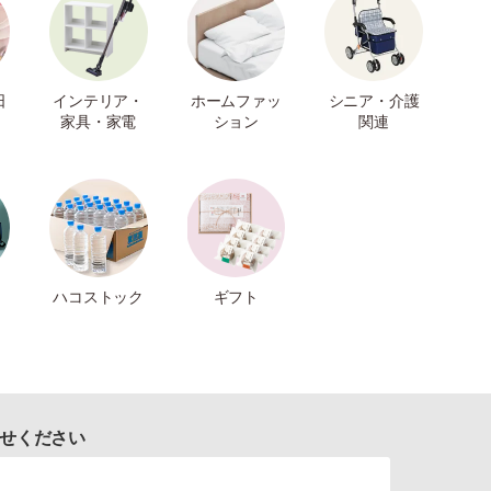
日
インテリア・
ホームファッ
シニア・介護
家具・家電
ション
関連
ハコストック
ギフト
せください