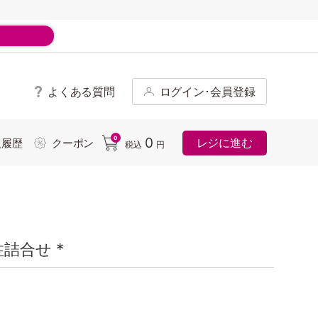
よくある質問
ログイン･会員登録
ド
0
0
レジに進む
入履歴
クーポン
税込
円
詰合せ *