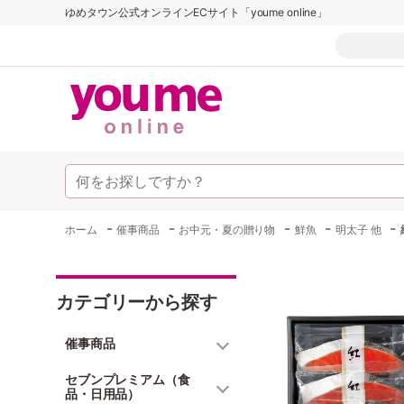
ゆめタウン公式オンラインECサイト「youme online」
-
-
-
-
-
ホーム
催事商品
お中元・夏の贈り物
鮮魚
明太子 他
カテゴリーから探す
催事商品
セブンプレミアム（食
品・日用品）