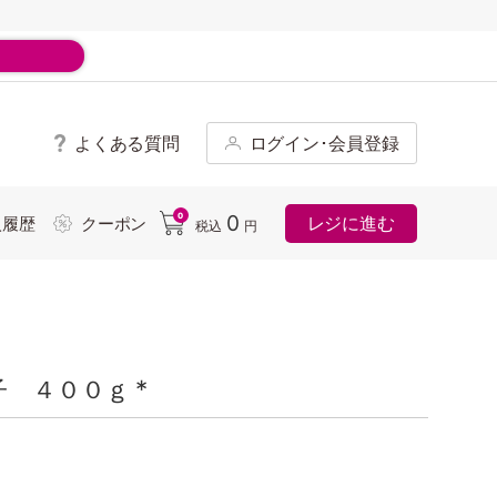
よくある質問
ログイン･会員登録
ド
0
0
レジに進む
入履歴
クーポン
税込
円
 ４００ｇ *