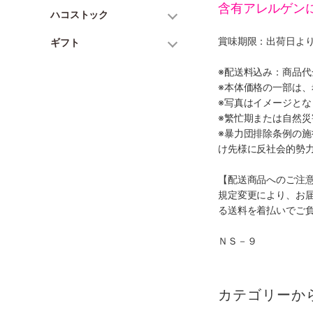
含有アレルゲン
ハコストック
賞味期限：出荷日より
ギフト
※配送料込み：商品
※本体価格の一部は
※写真はイメージとな
※繁忙期または自然
※暴力団排除条例の
け先様に反社会的勢
【配送商品へのご注
規定変更により、お
る送料を着払いでご
ＮＳ－９
カテゴリーか