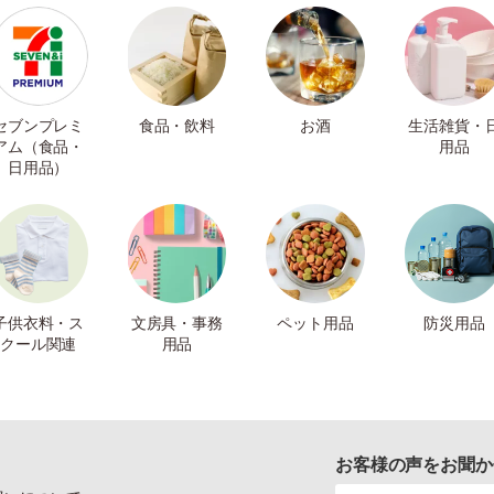
セブンプレミ
食品・飲料
お酒
生活雑貨・
アム（食品・
用品
日用品）
子供衣料・ス
文房具・事務
ペット用品
防災用品
クール関連
用品
お客様の声をお聞か