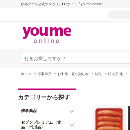
ゆめタウン公式オンラインECサイト「youme online」
-
-
-
-
-
ホーム
催事商品
お中元・夏の贈り物
鮮魚
明太子 他
カテゴリーから探す
催事商品
セブンプレミアム（食
品・日用品）