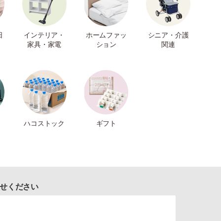
日
インテリア・
ホームファッ
シニア・介護
家具・家電
ション
関連
ハコストック
ギフト
せください