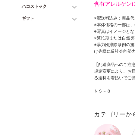
含有アレルゲン
ハコストック
※配送料込み：商品
ギフト
※本体価格の一部は
※写真はイメージとな
※繁忙期または自然
※暴力団排除条例の
け先様に反社会的勢
【配送商品へのご注
規定変更により、お
る送料を着払いでご
ＮＳ－８
カテゴリーか