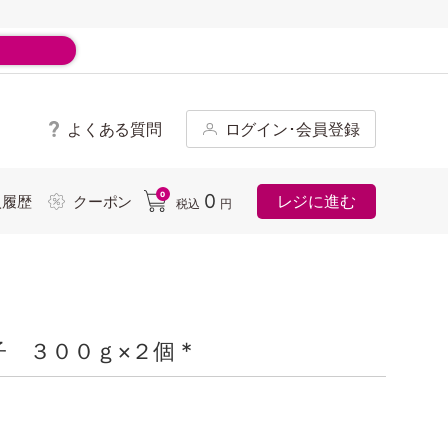
よくある質問
ログイン･会員登録
ド
0
0
レジに進む
入履歴
クーポン
税込
円
 ３００ｇ×２個 *