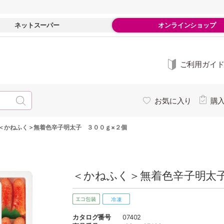
ネットスーパー
オンラインショップ
ご利用ガイ
お気に入り
購
＜かねふく＞無着色辛子明太子 ３００ｇ×２個
＜かねふく＞無着色辛子明太子
カタログ番号
07402