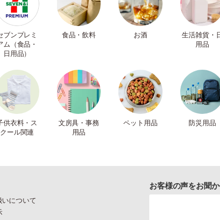
セブンプレミ
食品・飲料
お酒
生活雑貨・
アム（食品・
用品
日用品）
子供衣料・ス
文房具・事務
ペット用品
防災用品
クール関連
用品
お客様の声をお聞か
扱いについて
示