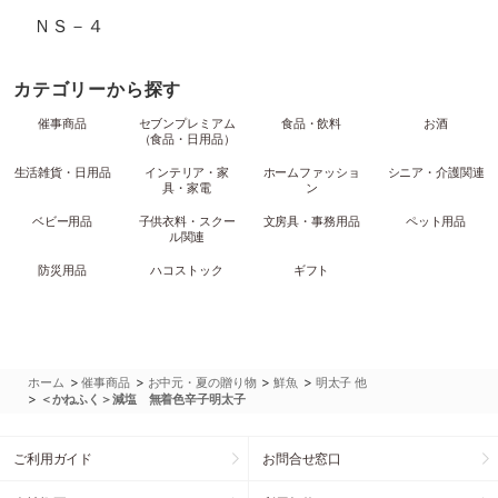
ＮＳ－４
カテゴリーから探す
催事商品
セブンプレミアム
食品・飲料
お酒
（食品・日用品）
生活雑貨・日用品
インテリア・家
ホームファッショ
シニア・介護関連
具・家電
ン
ベビー用品
子供衣料・スクー
文房具・事務用品
ペット用品
ル関連
防災用品
ハコストック
ギフト
>
>
>
>
ホーム
催事商品
お中元・夏の贈り物
鮮魚
明太子 他
>
＜かねふく＞減塩 無着色辛子明太子
ご利用ガイド
お問合せ窓口