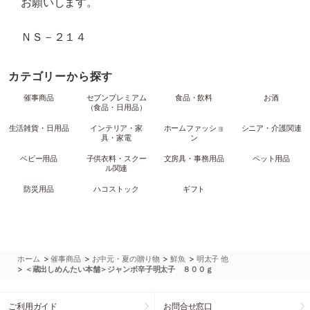
お願いします。
ＮＳ－２１４
カテゴリーから探す
催事商品
セブンプレミアム
食品・飲料
お酒
（食品・日用品）
生活雑貨・日用品
インテリア・家
ホームファッショ
シニア・介護関連
具・家電
ン
ベビー用品
子供衣料・スクー
文房具・事務用品
ペット用品
ル関連
防災用品
ハコストック
ギフト
>
>
>
>
ホーム
催事商品
お中元・夏の贈り物
鮮魚
明太子 他
>
＜蔵出しめんたい本舗＞ジャンボ辛子明太子 ８００ｇ
ご利用ガイド
お問合せ窓口