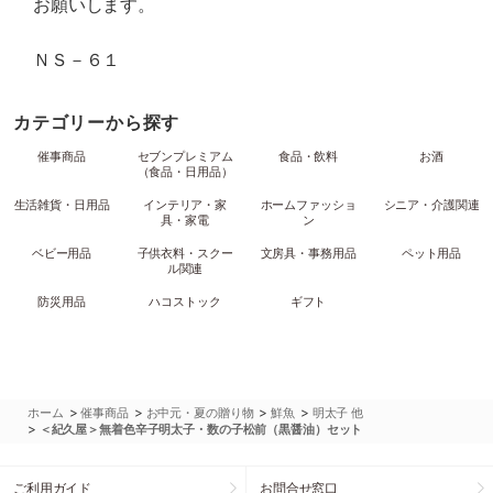
お願いします。
ＮＳ－６１
カテゴリーから探す
催事商品
セブンプレミアム
食品・飲料
お酒
（食品・日用品）
生活雑貨・日用品
インテリア・家
ホームファッショ
シニア・介護関連
具・家電
ン
ベビー用品
子供衣料・スクー
文房具・事務用品
ペット用品
ル関連
防災用品
ハコストック
ギフト
>
>
>
>
ホーム
催事商品
お中元・夏の贈り物
鮮魚
明太子 他
>
＜紀久屋＞無着色辛子明太子・数の子松前（黒醤油）セット
ご利用ガイド
お問合せ窓口