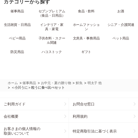
カテゴリーから探す
催事商品
セブンプレミアム
食品・飲料
お酒
（食品・日用品）
生活雑貨・日用品
インテリア・家
ホームファッショ
シニア・介護関連
具・家電
ン
ベビー用品
子供衣料・スクー
文房具・事務用品
ペット用品
ル関連
防災用品
ハコストック
ギフト
>
>
>
>
ホーム
催事商品
お中元・夏の贈り物
鮮魚
明太子 他
>
＜小川うに＞粒うに食べ比べセット
ご利用ガイド
お問合せ窓口
会社概要
利用規約
お客さまの個人情報の
特定商取引法に基づく表示
取扱いについて