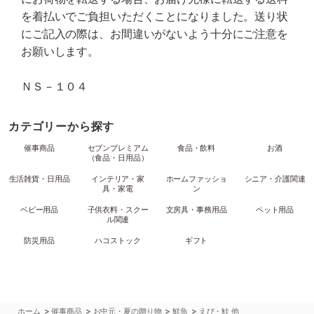
を着払いでご負担いただくことになりました。送り状
にご記入の際は、お間違いがないよう十分にご注意を
お願いします。
ＮＳ－１０４
カテゴリーから探す
催事商品
セブンプレミアム
食品・飲料
お酒
（食品・日用品）
生活雑貨・日用品
インテリア・家
ホームファッショ
シニア・介護関連
具・家電
ン
ベビー用品
子供衣料・スクー
文房具・事務用品
ペット用品
ル関連
防災用品
ハコストック
ギフト
>
>
>
>
ホーム
催事商品
お中元・夏の贈り物
鮮魚
えび・鮭 他