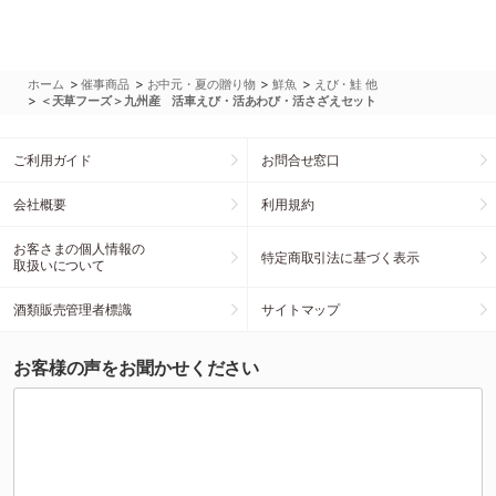
>
>
>
>
ホーム
催事商品
お中元・夏の贈り物
鮮魚
えび・鮭 他
>
＜天草フーズ＞九州産 活車えび・活あわび・活さざえセット
ご利用ガイド
お問合せ窓口
会社概要
利用規約
お客さまの個人情報の
特定商取引法に基づく表示
取扱いについて
酒類販売管理者標識
サイトマップ
お客様の声をお聞かせください