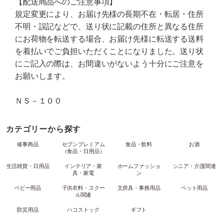
【配送商品へのご注意事項】
規定変更により、お届け先様の長期不在・転居・住所
不明・誤記などで、送り状に記載の住所と異なる住所
にお荷物を転送する場合、お届け先様に転送する送料
を着払いでご負担いただくことになりました。送り状
にご記入の際は、お間違いがないよう十分にご注意を
お願いします。
ＮＳ－１００
カテゴリーから探す
催事商品
セブンプレミアム
食品・飲料
お酒
（食品・日用品）
生活雑貨・日用品
インテリア・家
ホームファッショ
シニア・介護関連
具・家電
ン
ベビー用品
子供衣料・スクー
文房具・事務用品
ペット用品
ル関連
防災用品
ハコストック
ギフト