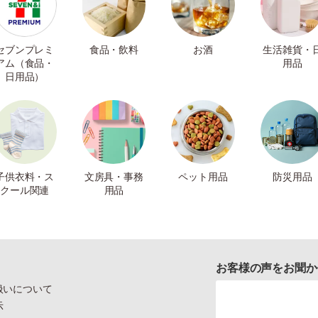
セブンプレミ
食品・飲料
お酒
生活雑貨・
アム（食品・
用品
日用品）
子供衣料・ス
文房具・事務
ペット用品
防災用品
クール関連
用品
お客様の声をお聞か
扱いについて
示