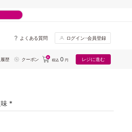
よくある質問
ログイン･会員登録
ド
0
0
レジに進む
入履歴
クーポン
税込
円
味 *