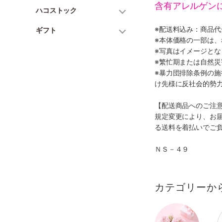
含有アレルゲン
ハコストック
※配送料込み：商品
ギフト
※本体価格の一部は
※写真はイメージとな
※繁忙期または自然
※暴力団排除条例の
け先様に反社会的勢
【配送商品へのご注
規定変更により、お
る送料を着払いでご
ＮＳ－４９
カテゴリーか