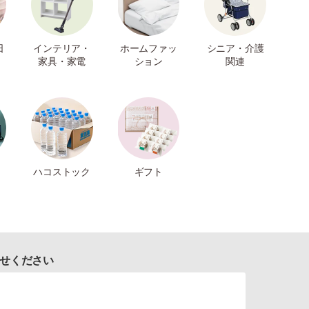
日
インテリア・
ホームファッ
シニア・介護
家具・家電
ション
関連
ハコストック
ギフト
せください