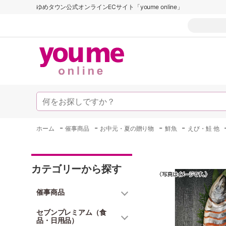
ゆめタウン公式オンラインECサイト「youme online」
-
-
-
-
ホーム
催事商品
お中元・夏の贈り物
鮮魚
えび・鮭 他
カテゴリーから探す
催事商品
セブンプレミアム（食
品・日用品）