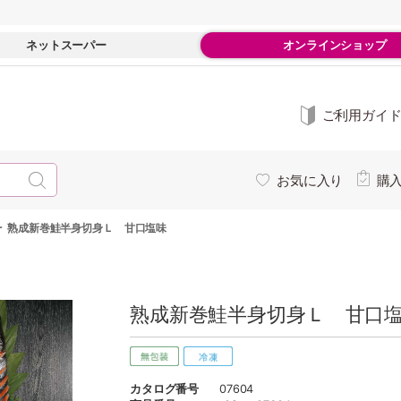
ネットスーパー
オンラインショップ
ご利用ガイ
お気に入り
購
-
熟成新巻鮭半身切身Ｌ 甘口塩味
熟成新巻鮭半身切身Ｌ 甘口塩
カタログ番号
07604