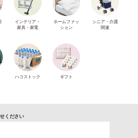
日
インテリア・
ホームファッ
シニア・介護
家具・家電
ション
関連
ハコストック
ギフト
せください