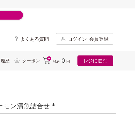
よくある質問
ログイン･会員登録
ド
0
0
レジに進む
入履歴
クーポン
税込
円
モン漬魚詰合せ *