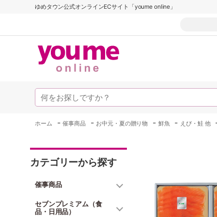
ゆめタウン公式オンラインECサイト「youme online」
-
-
-
-
ホーム
催事商品
お中元・夏の贈り物
鮮魚
えび・鮭 他
カテゴリーから探す
催事商品
セブンプレミアム（食
品・日用品）