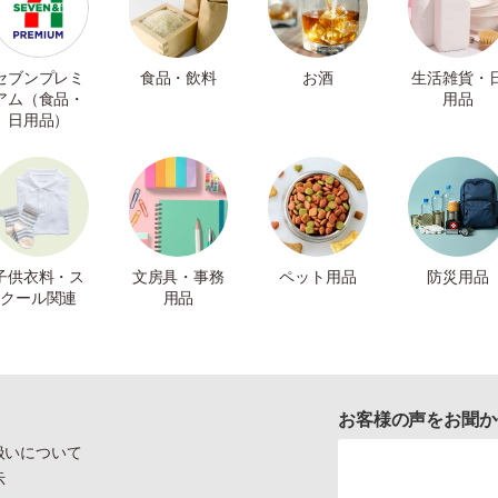
セブンプレミ
食品・飲料
お酒
生活雑貨・
アム（食品・
用品
日用品）
子供衣料・ス
文房具・事務
ペット用品
防災用品
クール関連
用品
お客様の声をお聞か
扱いについて
示