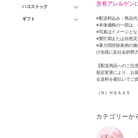
含有アレルゲン
ハコストック
※配送料込み：商品
ギフト
※本体価格の一部は
※写真はイメージとな
※繁忙期または自然
※暴力団排除条例の
け先様に反社会的勢
【配送商品へのご注
規定変更により、お
る送料を着払いでご
（Ｎ）ＨＳＡ４５
カテゴリーか