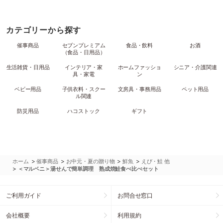
カテゴリーから探す
催事商品
セブンプレミアム
食品・飲料
お酒
（食品・日用品）
生活雑貨・日用品
インテリア・家
ホームファッショ
シニア・介護関連
具・家電
ン
ベビー用品
子供衣料・スクー
文房具・事務用品
ペット用品
ル関連
防災用品
ハコストック
ギフト
>
>
>
>
ホーム
催事商品
お中元・夏の贈り物
鮮魚
えび・鮭 他
>
＜マルベニ＞湯せんで簡単調理 熟成焼鮭食べ比べセット
ご利用ガイド
お問合せ窓口
会社概要
利用規約