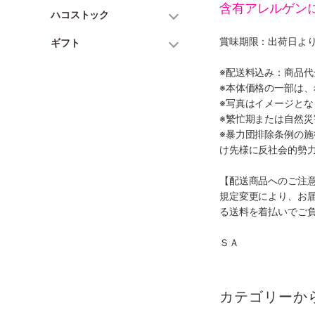
含有アレルゲン
ハコストック
賞味期限：出荷日より
ギフト
※配送料込み：商品
※本体価格の一部は
※写真はイメージとな
※繁忙期または自然
※暴力団排除条例の
け先様に反社会的勢
【配送商品へのご注
規定変更により、お
る送料を着払いでご
ＳＡ
カテゴリーか