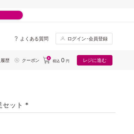
よくある質問
ログイン･会員登録
ド
0
0
レジに進む
入履歴
クーポン
税込
円
セット *