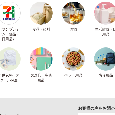
セブンプレミ
食品・飲料
お酒
生活雑貨・
アム（食品・
用品
日用品）
子供衣料・ス
文房具・事務
ペット用品
防災用品
クール関連
用品
お客様の声をお聞か