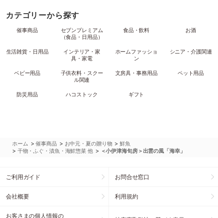
カテゴリーから探す
催事商品
セブンプレミアム
食品・飲料
お酒
（食品・日用品）
生活雑貨・日用品
インテリア・家
ホームファッショ
シニア・介護関連
具・家電
ン
ベビー用品
子供衣料・スクー
文房具・事務用品
ペット用品
ル関連
防災用品
ハコストック
ギフト
>
>
>
ホーム
催事商品
お中元・夏の贈り物
鮮魚
>
>
干物・ふぐ・漬魚・海鮮惣菜 他
＜小伊津海旬房＞出雲の風「海幸」
ご利用ガイド
お問合せ窓口
会社概要
利用規約
お客さまの個人情報の