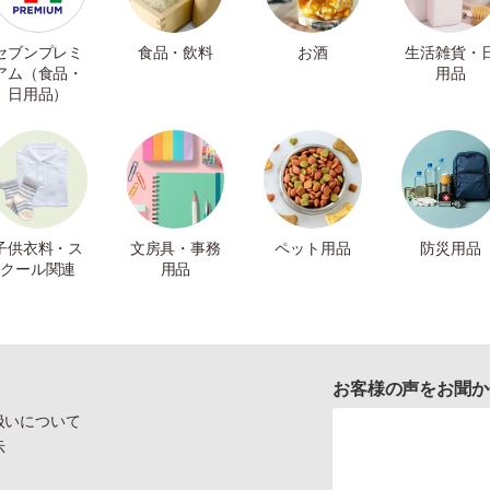
セブンプレミ
食品・飲料
お酒
生活雑貨・
アム（食品・
用品
日用品）
子供衣料・ス
文房具・事務
ペット用品
防災用品
クール関連
用品
お客様の声をお聞か
扱いについて
示