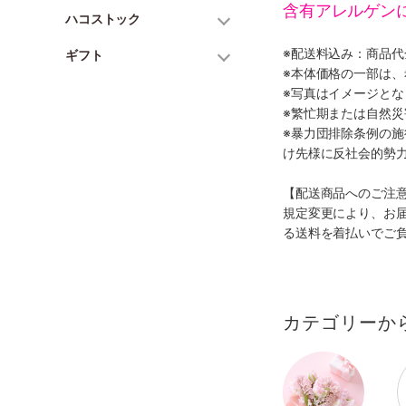
含有アレルゲン
ハコストック
※配送料込み：商品
ギフト
※本体価格の一部は
※写真はイメージとな
※繁忙期または自然
※暴力団排除条例の
け先様に反社会的勢
【配送商品へのご注
規定変更により、お
る送料を着払いでご
カテゴリーか