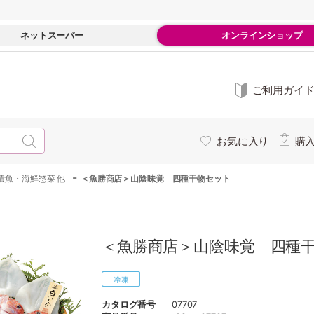
ネットスーパー
オンラインショップ
ご利用ガイ
お気に入り
購
-
漬魚・海鮮惣菜 他
＜魚勝商店＞山陰味覚 四種干物セット
＜魚勝商店＞山陰味覚 四種干
カタログ番号
07707