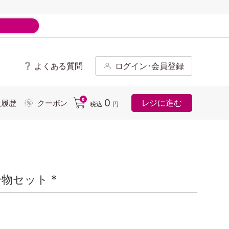
よくある質問
ログイン･会員登録
ド
0
0
レジに進む
入履歴
クーポン
税込
円
物セット *