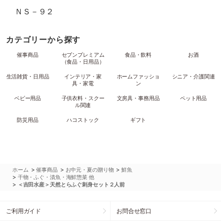
ＮＳ－９２
カテゴリーから探す
催事商品
セブンプレミアム
食品・飲料
お酒
（食品・日用品）
生活雑貨・日用品
インテリア・家
ホームファッショ
シニア・介護関連
具・家電
ン
ベビー用品
子供衣料・スクー
文房具・事務用品
ペット用品
ル関連
防災用品
ハコストック
ギフト
>
>
>
ホーム
催事商品
お中元・夏の贈り物
鮮魚
>
干物・ふぐ・漬魚・海鮮惣菜 他
>
＜吉田水産＞天然とらふぐ刺身セット２人前
ご利用ガイド
お問合せ窓口