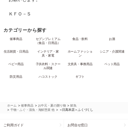
ＫＦＯ－Ｓ
カテゴリーから探す
催事商品
セブンプレミアム
食品・飲料
お酒
（食品・日用品）
生活雑貨・日用品
インテリア・家
ホームファッショ
シニア・介護関連
具・家電
ン
ベビー用品
子供衣料・スクー
文房具・事務用品
ペット用品
ル関連
防災用品
ハコストック
ギフト
>
>
>
ホーム
催事商品
お中元・夏の贈り物
鮮魚
>
>
干物・ふぐ・漬魚・海鮮惣菜 他
＜日高本店＞ふくづくし
ご利用ガイド
お問合せ窓口