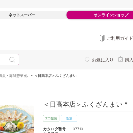
ネットスーパー
オンラインショップ
ご利用ガイ
お気に入り
購
-
漬魚・海鮮惣菜 他
＜日高本店＞ふくざんまい
＜日高本店＞ふくざんまい *
カタログ番号
07710