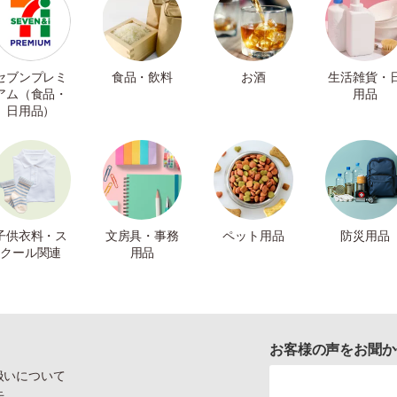
セブンプレミ
食品・飲料
お酒
生活雑貨・
アム（食品・
用品
日用品）
子供衣料・ス
文房具・事務
ペット用品
防災用品
クール関連
用品
お客様の声をお聞か
扱いについて
示