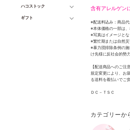
ハコストック
含有アレルゲン
ギフト
※配送料込み：商品
※本体価格の一部は
※写真はイメージとな
※繁忙期または自然
※暴力団排除条例の
け先様に反社会的勢
【配送商品へのご注
規定変更により、お
る送料を着払いでご
ＤＣ－ＴＳＣ
カテゴリーか