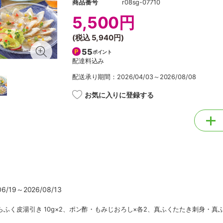
商品番号
r08sg-07710
5,500円
(税込
5,940円
)
55
ポイント
配達料込み
配送承り期間：2026/04/03～2026/08/08
お気に入りに登録する
/19～2026/08/13
とらふく皮湯引き 10g×2、ポン酢・もみじおろし×各2、真ふくたたき刺身・真ふ